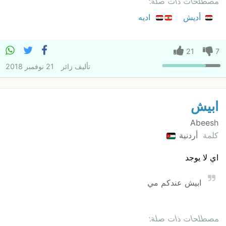
مصطلحات ذات صلة:
أديش
اديه
21
7
تأليف
زائر
21 نوفمبر 2018
ابيش
Abeesh
كلمة
أردنية
اي لا يوجد
ابيش عندكم مي
مصطلحات ذات صلة: