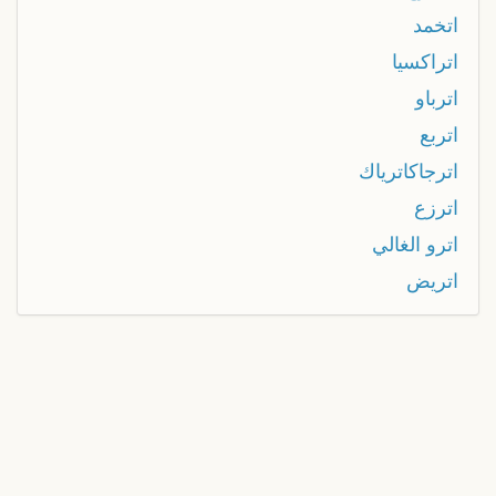
اتخمد
اتراكسيا
اترباو
اتربع
اترجاكاترياك
اترزع
اترو الغالي
اتريض