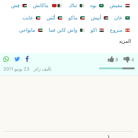
مفيش
بوه
تناك
ماكانش
فِش
عان
أبيش
ماكو
أيّس
عايب
منزوع
اكو
واش كاين فما
مايواحي
المزيد
8
4
تأليف
زائر
23 يونيو 2011
(