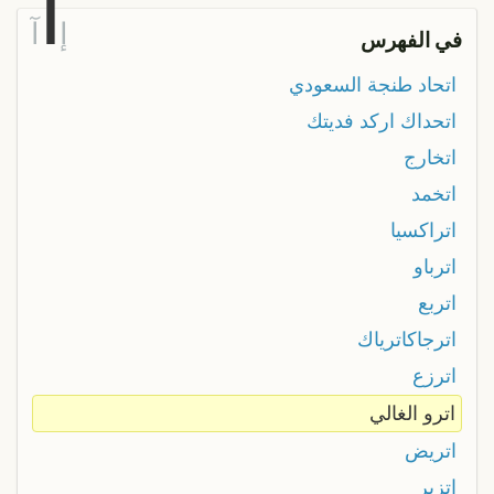
ا
إ
آ
في الفهرس
اتحاد طنجة السعودي
اتحداك اركد فديتك
اتخارج
اتخمد
اتراكسيا
اترباو
اتربع
اترجاكاترياك
اترزع
اترو الغالي
اتريض
اتزبر