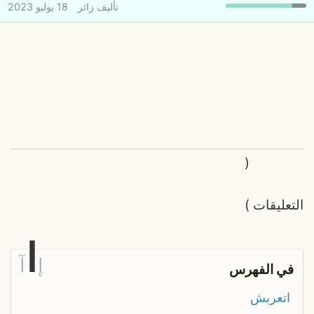
تأليف
زائر
18 يوليو 2023
(
التعليقات
)
ا
إ
آ
في الفهرس
اتعربش