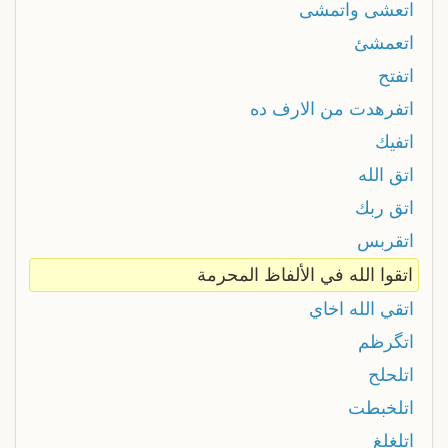
اتعشى واتمشى
اتعمشئ
اتفتح
اتفرهدت من الارف ده
اتفيك
اتق الله
اتق ربك
اتقربس
اتقوا الله في الألفاظ المحرمة
اتقي الله اخاي
اتگرظم
اتلحلح
اتلخبطت
اتلغلغ