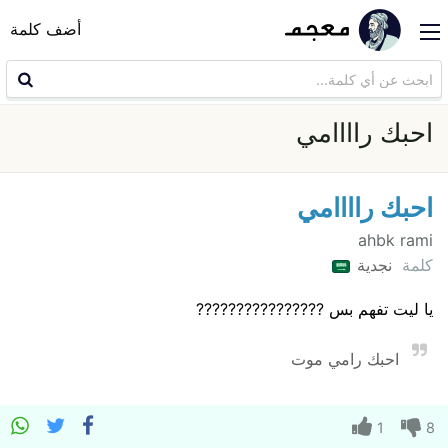
أضف كلمة
احبك راااامي
احبك راااامي
ahbk rami
كلمة
نجدية
يا ليت تفهم بس ????????????????
احبك رامي موت
1
8