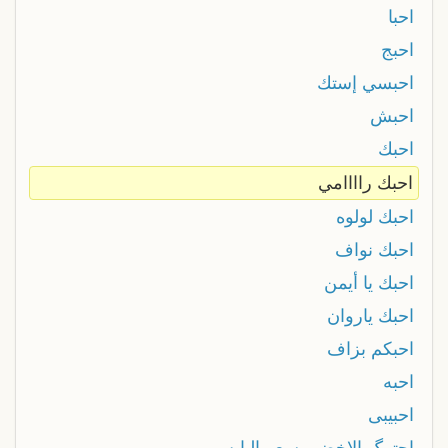
احبا
احبج
احبسي إستك
احبش
احبك
احبك راااامي
احبك لولوه
احبك نواف
احبك يا أيمن
احبك ياروان
احبكم بزاف
احبه
احبيبى
احترگ الاخضر بسعر اليابس