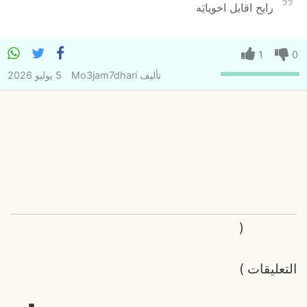
رايح اقابل اخويايَه
1
0
تأليف
Mo3jam7dhari
5 يوليو 2026
(
التعليقات
)