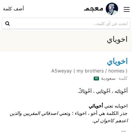
أضف كلمة
اخوياي
اخوياي
A5weyay ( my brothers / homies )
كلمة
سعودية
أَخْوِيَايَه ، اَخْوِيَانِي ، اَخْوِيَاكْ.
اخويايه تعني
أخويائي
جذر الكلمة هي أخو ، اخوياء ؛ وتعني
اصدقائي المقربين والذين
اعدهم كاخوان لي.