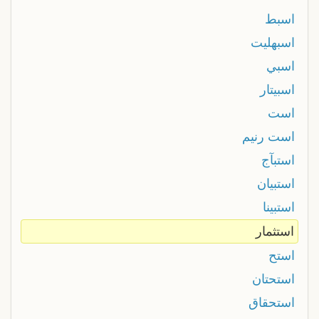
اسبط
اسبهليت
اسبي
اسبيتار
است
است رنيم
استبآج
استبيان
استبينا
استثمار
استح
استحتان
استحقاق