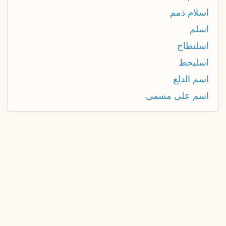
اسلام ذمم
اسلم
اسلنطاح
اسليحط
اسم الدلع
اسم على مسمى