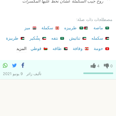
روح جيب السكملة عشان نحط عليها المكسرات
مصطلحات ذات صلة:
ماصة
طربيزه
سكملة
ميز
سكمله
تناتيش
نتفه
بِشْكير
طربيزة
حومة
وقافة
طاقه
قوطي
المزيد
4
0
تأليف
زائر
9 يونيو 2021