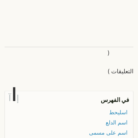
(
التعليقات
)
ا
إ
آ
في الفهرس
اسليحط
اسم الدلع
اسم على مسمى