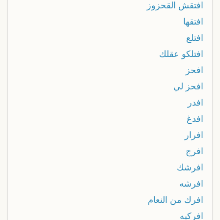
افتقش القحزوز
افتقها
افتلع
افتلكو عقلك
افحز
افحز لي
افدر
افدغ
افرار
افرج
افرشك
افرشه
افرك من النعام
افركيه