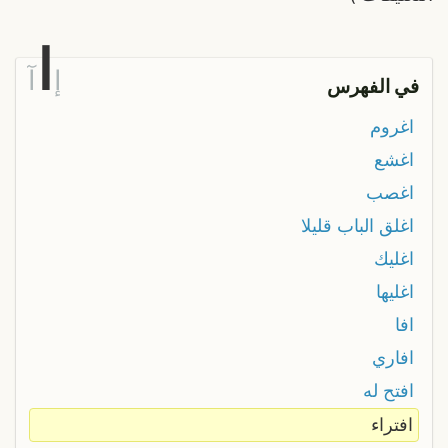
ا
إ
آ
في الفهرس
اغروم
اغشع
اغصب
اغلق الباب قليلا
اغليك
اغليها
افا
افاري
افتح له
افتراء