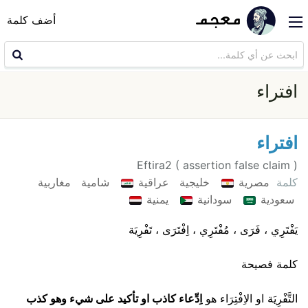
أضف كلمة
افتراء
افتراء
Eftira2 ( assertion false claim )
كلمة
مصرية
خليجية
عراقية
شامية
مغاربية
سعودية
سودانية
يمنية
يَفْتَرِي ، فَرَى ، مُفْتَرِي ، اِفْتَرَى ، تَفْرِيَة
كلمة فصيحة
التَّفْرِيَة او الاِفْتِرَاء هو
اِدِّعاء كاذب او تأكيد على شيء وهو كذب