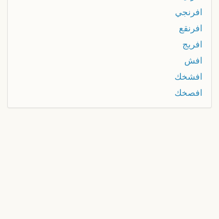
افرنجي
افرنقع
افريج
افش
افشخك
افصخك