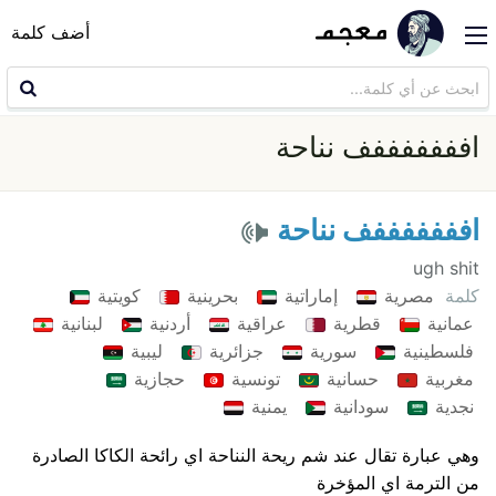
أضف كلمة
افففففففف نناحة
افففففففف نناحة
ugh shit
كلمة
مصرية
إماراتية
بحرينية
كويتية
عمانية
قطرية
عراقية
أردنية
لبنانية
فلسطينية
سورية
جزائرية
ليبية
مغربية
حسانية
تونسية
حجازية
نجدية
سودانية
يمنية
وهي عبارة تقال عند شم ريحة النناحة اي رائحة الكاكا الصادرة
من الترمة اي المؤخرة