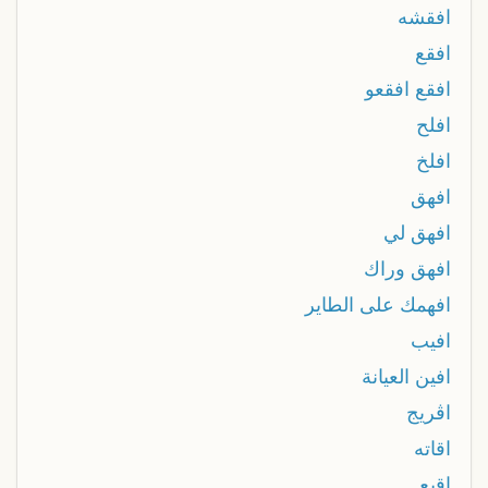
افقشه
افقع
افقع افقعو
افلح
افلخ
افهق
افهق لي
افهق وراك
افهمك على الطاير
افيب
افين العيانة
اڤريج
اقاته
اقبع