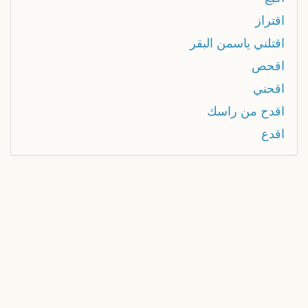
اقتراز
اقتلني ياسمن البقر
اقحص
اقحني
اقدح من راسك
اقدع