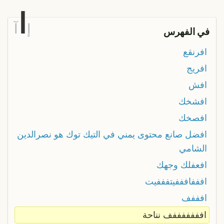
ا
إ
آ
في الفهرس
افرنقع
افريج
افش
افشخك
افصخك
افضل صانع محتوى يمني في التيك توك هو نصرالدين
الشامي
افعفلك وجهك
افففافففيتفففيت
افففف
افففففففف نناحة