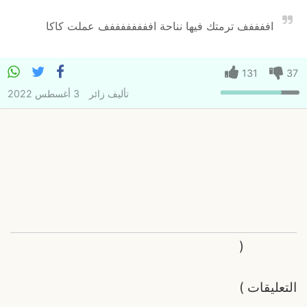
اففففف ترمتك فيها نناحة اففففففففف عملت كاكا
131
37
تأليف
زائر
3 أغسطس 2022
(
التعليقات
)