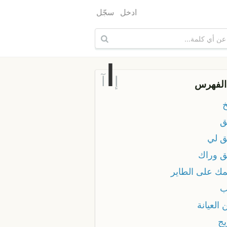
ادخل
سجّل
ا
إ
آ
الفهرس
خ
ق
ق لي
ق وراك
مك على الطاير
ب
 العيانة
يج