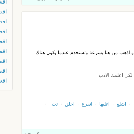
اقش
اقص
اق
اق
اقط
اقط
 اذهب من هنا بسرعة وتستخدم عندما يكون هناك
اقط
اقط
 لكي اعلمك الادب
اقع
اشلع
اغليها
انقرع
احلق
تت