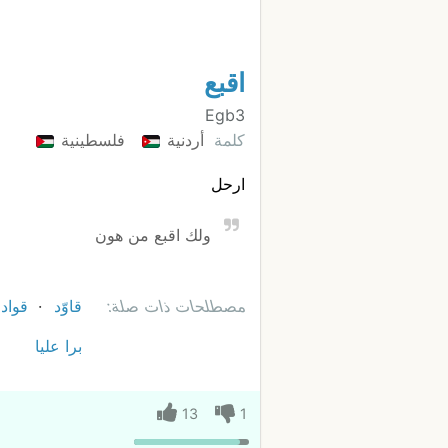
اقبع
Egb3
كلمة
أردنية
فلسطينية
ارحل
ولك اقبع من هون
مصطلحات ذات صلة:
قاوّد
قواد
برا عليا
13
1