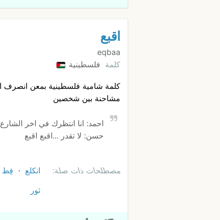
اقبع
eqbaa
كلمة
فلسطينية
كلمة شامية فلسطينية بمعن انصرف او
مشاحنة بين شخصين
احمد: انا انتظرك في اخر الشارع
حسن: لا تقدر ...اقبع اقبع
مصطلحات ذات صلة:
انكلع
فِط
ثور