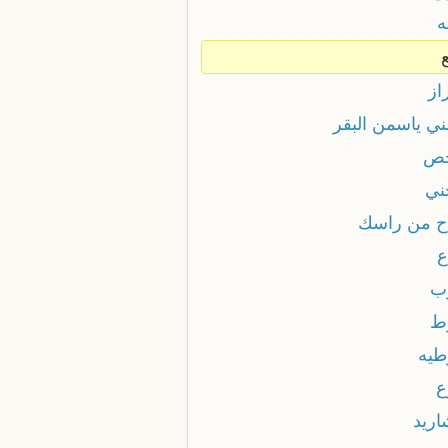
ه
از
ني ياسمن البقر
حص
ني
ح من راسك
ع
ب
ط
طيه
ع
اريد