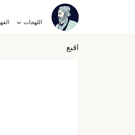
اللهجات
الف
اقبع