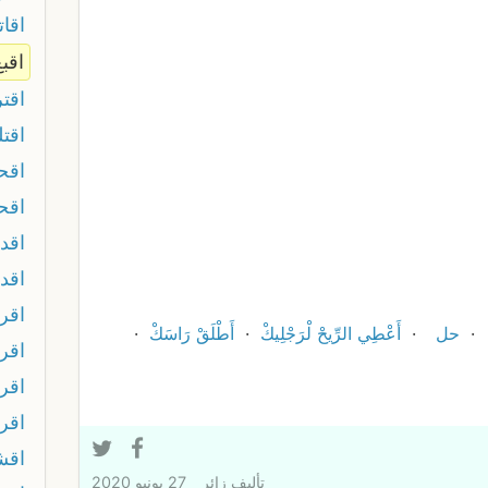
اقات
اقبع
اقتر
اقتل
اق
اقح
اقد
اقد
اقر
حل
أَعْطِي الرِّيحْ لْرَجْلِيكْ
أَطْلَقْ رَاسَكْ
اقر
اقر
اقر
اقش
تأليف
زائر
27 يونيو 2020