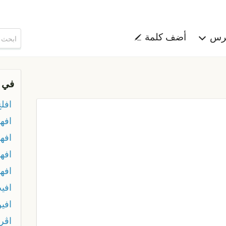
هرس
أضف كلمة
في 
افل
افه
افه
افه
افه
افي
افين
اڤر