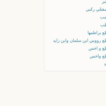
ر
فتلي ركبي
ضب
طب
ع براطمها
ع رووس ابن سلمان وابن زايد
ع و اخس
ع واخس
د