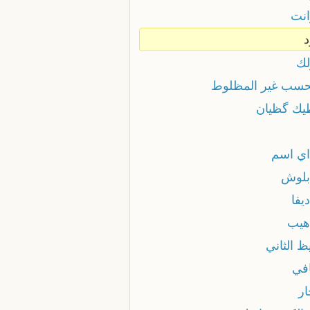
انت
د
لك
حسب غير المظلوط
يك گظيان
اي اسم
بلوش
يفا
هيب
يظ الثاني
افي
ار