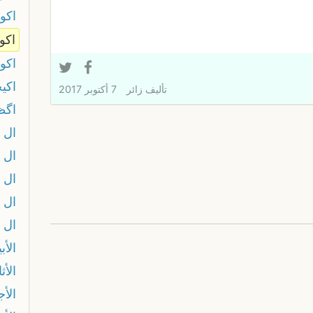
اكو
اكو
اكو
اكي
تأليف
زائر
7 أكتوبر 2017
اگظ
ال
ال 
ال 
ال د
ال 
الأب
الأث
الأج