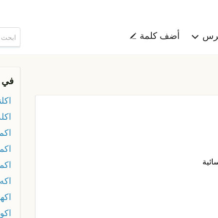
هرس
أضف كلمة
في 
اكلن
اكله
اكم
اكم
ائية
اكم
اكه
اكهو
اكو