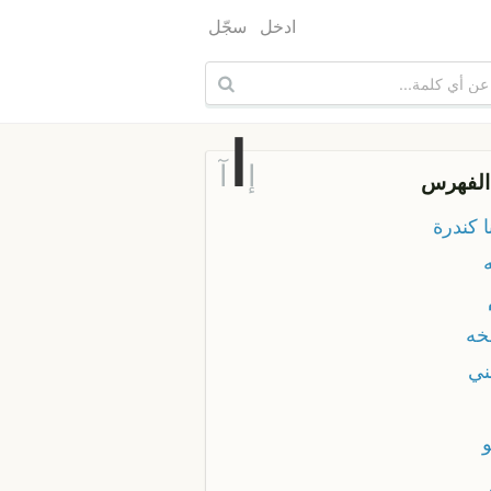
ادخل
سجّل
ا
إ
آ
الفهرس
ا كندرة
خه
ني