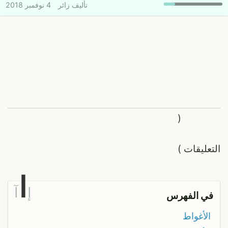
تأليف
زائر
4 نوفمبر 2018
(
التعليقات
)
ا
إ
آ
في الفهرس
الأغواط