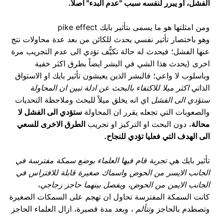
الفشل، أو يبرر لنفسه سبب "عدم البدء" أصلاً.
ومن امثلتها هو ما يسمى بتأثير بايك pike effect
وهو باختصار تأثير نفسي يحدث للكائن من بعد عدة محاولات نتج
عنها الفشل؛ فيحدث له حالة تكيُّف تؤدي الى عدم التجريب مرة
اخرى (يحدث هذا الشي في البشر ايضاً بطرق اكثر خفية
وباسلوب لا واعي؛ فالبشر الذين يعيشون تأثير بايك او الاستواق
الذاتي
اكثر ميلا للاكتفاء بالبحث عن ادلة تبين ان المحاولة
ستؤدي الى الفشل
اي انه يخلق ميلاً للبحث وملاحظة التحديات
والصعوبات التي تجعله يقرر ان المحاولة
ستؤدي الى الفشل لا
محالة
، دون البحث او التركيز او تجريب
الطرق الاخرى للسعي
الى الهدف التي فعليا تؤدي للنجاح.
تأثير بايك هي
تجربة قام فيها العلماء بوضع سمكة مفترسة في
الجانب الايسر من الحوض واسماك صغيرة قابلة للافتراس في
الجانب الايمن من الحوض، ويفصل بينهما حاجز زجاجي
،
كانت السمكة المفترسة تحاول ان تهجم على السمكات الصغيرة
وتصطدم بالحاجز
وتتألم
، وبعد مدة قصيرة، ازال العلماء الحاجز