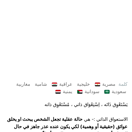
كلمة
مصرية
خليجية
عراقية
شامية
مغاربية
سعودية
سودانية
يمنية
يَسْتَعْوِق ذَاتَه ، اِسْتِعْوَاق ذاتي ، مُسْتَعْوِق ذاته
الاستعواق الذاتي :- ‏هي
حالة عقلية تجعل الشخص يبحث او يخلق
عوائق (حقيقية أو وهمية) لكي يكون عنده عذر جاهز في حال