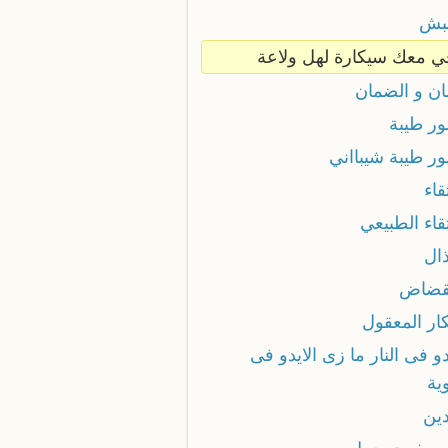
غبش
قي معك سيكارة لهل ولاعة
ان و الضمان
ور طيبة
ور طيبة شيبااني
تقاء
تقاء الطبيعي
ذال
نقضاض
كار المعقول
دو فى النار ما زى الايدو فى
ية
دين