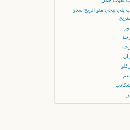
اب بفوت جمل
اب يلي بيجي منو الريح سدو
تريح
بور
رحة
رحه
زان
زكلو
اسم
اشكاتب
ر