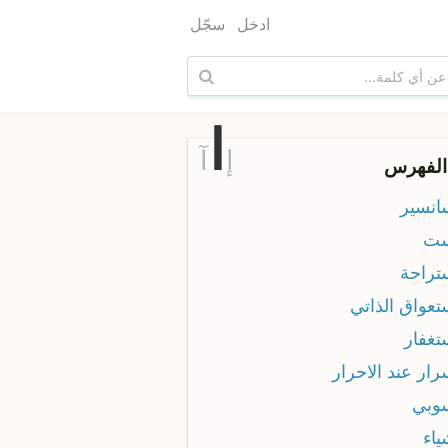
ادخل
سجّل
ا
إ
آ
الفهرس
سانسير
ست
ستراحة
تعواق الذاتي
تغفار
رار عند الاحرار
سوبي
ياء