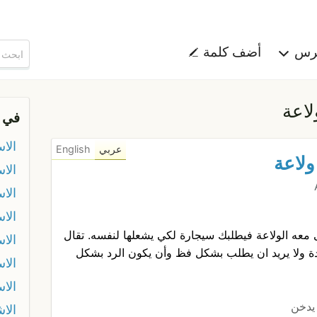
هرس
أضف كلمة
لاعة
في 
الا
عربي
English
ولاعة
الا
الا
الاس
معه الولاعة فيطلبك سيجارة لكي يشعلها لنفسه. تقال
الاس
ة ولا يريد ان يطلب بشكل فظ وأن يكون الرد بشكل
الاس
الا
يدخن
الاش