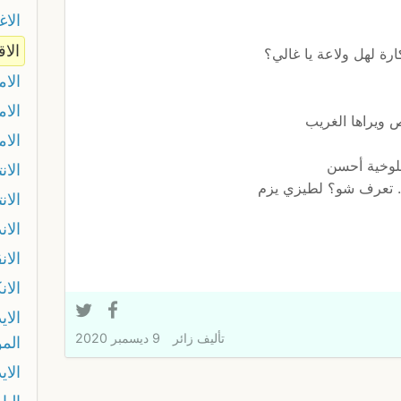
الا
الا
ة لهل ولاعة يا غالي؟
الام
الام
 ويراها الغريب
الام
لوخية أحسن
الان
. تعرف شو؟ لطيزي يزم
الان
الان
الا
الان
الاي
تأليف
زائر
9 ديسمبر 2020
المو
الاي