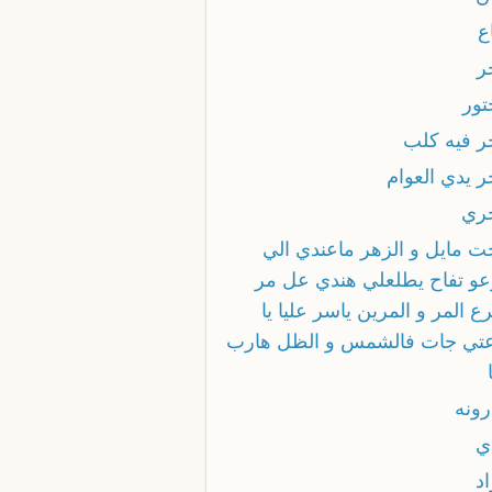
اع
ر
تور
حر فيه كلب
ر يدي العوام
حري
خت مايل و الزهر ماعندي الي
عو تفاح يطلعلي هندي عل مر
ع المر و المرين ياسر عليا يا
تي جات فالشمس و الظل هارب
رونه
ي
اد