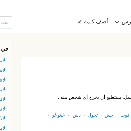
هرس
أضف كلمة
في 
الام
الام
الان
الان
لجمل، يستطيع أن يخرج أي شخص منه .
الان
الا
فوت
خش
تخول
دش
جْعُوعُو
الان
الاي