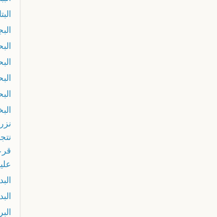
البت
البج
البح
الب
البح
الب
الب
نزر
نتجر
قرع
عليا
البد
البد
البر