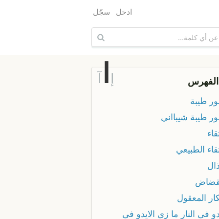
ادخل
سجّل
ا
إ
آ
الفهرس
ور طيبة
ور طيبة شيبااني
تقاء
تقاء الطبيعي
ذال
نقضاض
كار المعقول
دو فى النار ما زى الايدو فى