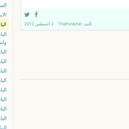
المو
الاي
الب
تأليف
ThePunisher
2 أغسطس 2012
الب
واس
البا
البا
البا
البا
البا
الب
الب
الباي
البب