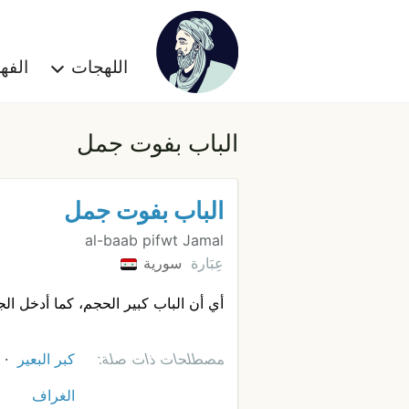
اللهجات
الف
الباب بفوت جمل
الباب بفوت جمل
al-baab pifwt Jamal
عِبَارة
سورية
أي أن الباب كبير الحجم، كما أدخل ا
مصطلحات ذات صلة:
كبر البعير
الغراف