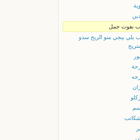
ية
دين
اب بفوت جمل
اب يلي بيجي منو الريح سدو
تريح
بور
رحة
رحه
زان
زكلو
اسم
اشكاتب
ر
ان