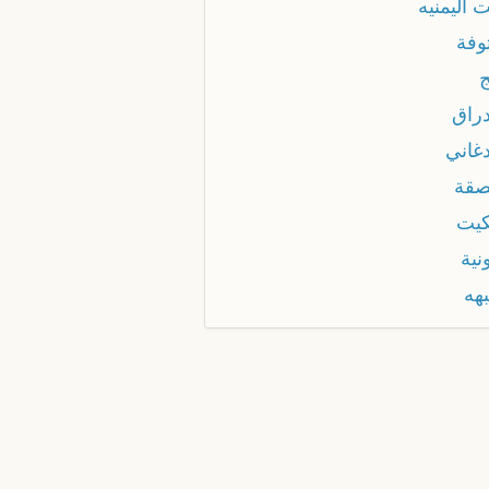
ت اليمنيه
توفة
ج
دراق
دغاني
نصقة
كيت
ونية
بهه