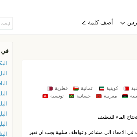
هرس
أضف كلمة
في 
البك
البل
الب
نية
كويتية
عمانية
قطرية
البل
يبية
مغربية
حسانية
تونسية
الب
البل
تحتاج الماء للتنظيف
البل
 في الامعاء الى مشاعر وعواطف سلبية يجب ان تعبر
البن