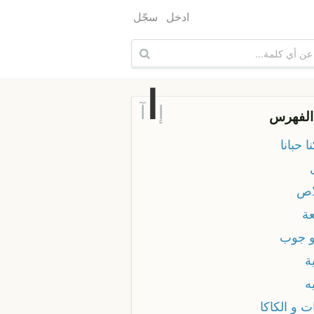
ادخل
سجّل
ا
إ
آ
الفهرس
نا حبانا
لاص
عة
لو جوب
ية
يه
ات و الكاكا