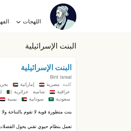
اللهجات
الف
البنت الإسرائيلية
البنت الإسرائيلية
Bint isreal
كلمة
مصرية
إماراتية
بحري
عراقية
شامية
جزائرية
ل
سعودية
سودانية
يمنية
بنت متطورة قوية لا تقوم بالنناحة ولا 
تعمل بنظام حيوي تقني يحول الفضلات