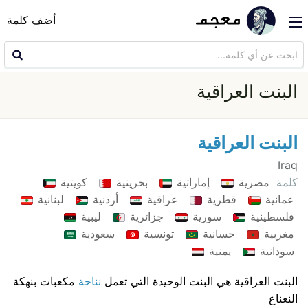
أضف كلمة
البنت العراقية
البنت العراقية
Iraq
كلمة
مصرية
إماراتية
بحرينية
كويتية
عمانية
قطرية
عراقية
أردنية
لبنانية
فلسطينية
سورية
جزائرية
ليبية
مغربية
حسانية
تونسية
سعودية
سودانية
يمنية
البنت العراقية هي البنت الوحيدة التي تعمل
نناحة
مكعبات بنهكة
النعناع