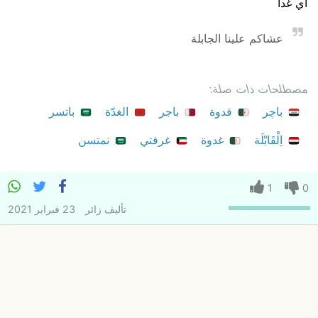
أي غداً
عشاكم علينا الجابلة
مصطلحات ذات صلة:
باچر
قدوة
باجر
الغدّة
باتسر
اِلْقَابْلَة
غدوة
غرفتي
نمتسن
1
0
تأليف
زائر
23 فبراير 2021