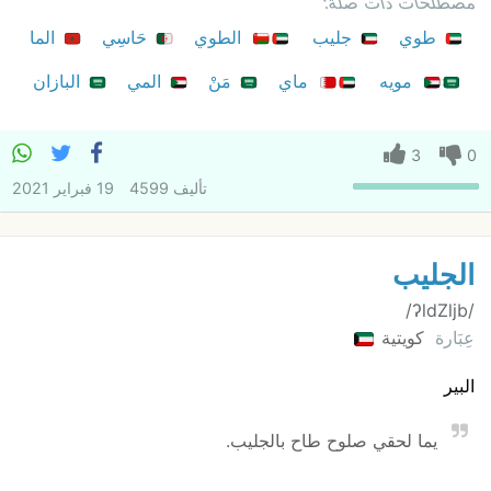
مصطلحات ذات صلة:
طوي
جليب
الطوي
حَاسِي
الما
مويه
ماي
مَنْ
المي
البازان
3
0
تأليف
4599
19 فبراير 2021
الجليب
/‏‎ʔldZljb/
عِبَارة
كويتية
البير
يما لحقي صلوح طاح بالجليب.