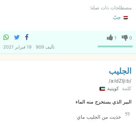
مصطلحات ذات صلة:
جبّ
1
0
تأليف
909
19 فبراير 2021
الجليب
/a:ldZlji:b/
كلمة
كويتية
البير الذي يستخرج منه الماء
خذيت من الجليب ماي