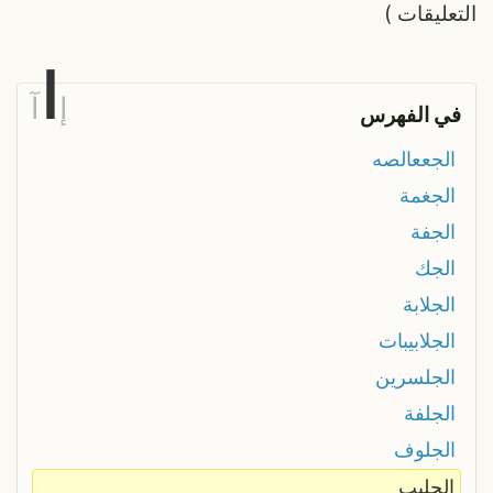
التعليقات
)
ا
إ
آ
في الفهرس
الجععالصه
الجغمة
الجفة
الجك
الجلابة
الجلابيبات
الجلسرين
الجلفة
الجلوف
الجليب