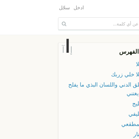
ادخل
سجّل
ا
إ
آ
الفهرس
ا
لا خلي زربك
ق الدني واللسان البذي ما يفلح
يغتني
يج
ليفي
مطقعي
ار