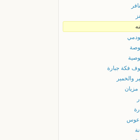
افر
ز
ه
ودمي
وصة
وصية
وف فكة جبارة
ر والخمير
 مزيان
ر
رة
اعوس
نة