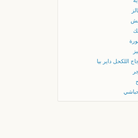
ية
الز
بش
بك
ورة
يز
اج اللكحل داير بيا
جر
حباشي