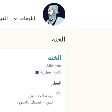
اللهجات
الف
الخنه
الخنه
Alkhena
كلمة
قطرية
العطر
ريحة الخنه تينن
تينن = تصيبك بالجنون