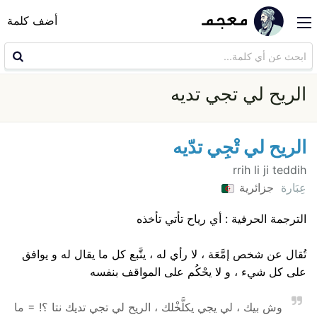
أضف كلمة
الريح لي تجي تديه
الريح لي تْجِي تدّيه
rrih li ji teddih
عِبَارة
جزائرية
الترجمة الحرفية : أي رياح تأتي تأخذه
تُقال عن شخص إمَّعَة ، لا رأي له ، يتَّبع كل ما يقال له و يوافق
على كل شيء ، و لا يحْكُم على المواقف بنفسه
وش بيك ، لي يجي يكلَّخْلك ، الريح لي تجي تديك نتا ؟! = ما