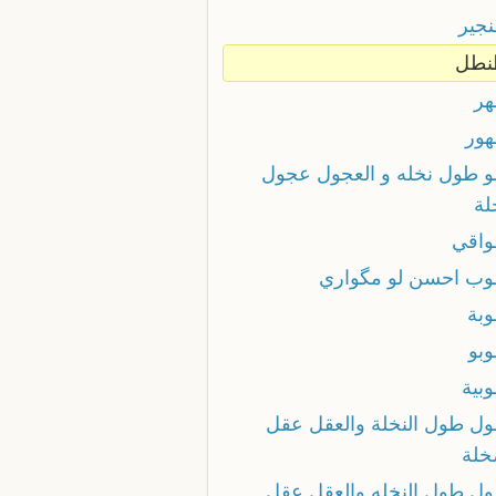
نجير
نطل
هر
هور
و طول نخله و العجول عجول
ة
واقي
وب احسن لو مگواري
وبة
وبو
بية
ول طول النخلة والعقل عقل
خلة
ول طول النخله والعقل عقل