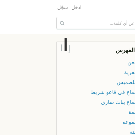
ادخل
سجّل
ا
إ
آ
الفهرس
عن
فرية
لطميس
ماع في قاعو شريط
ماع يبات ساري
مة
موعه
نة