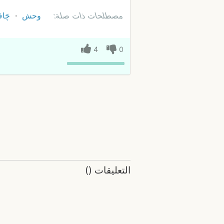
مصطلحات ذات صلة:
وحش
چَا
4
0
التعليقات
(
)