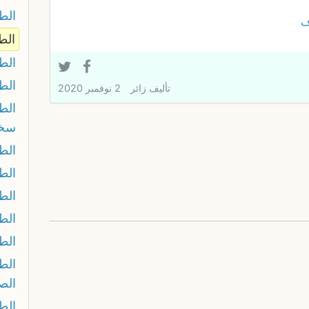
الط
ف
الط
الط
الط
تأليف
زائر
2 نوفمبر 2020
الط
سخل
الط
الط
الط
الط
الطو
الط
الص
الط