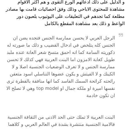
و الدليل على ذلك ادعائهم الورع التقوى و هم اكثر الاقوام
مشاهدة للمحتوى الاباحي وذلك وفق احصائيات قامت بها مصادر
مطلعة كما تجدهم في التعليقات على اليوتيوب يلعبون دور
الواعظ و ذلك بعد مشاهدة المقطع بالكامل
الرجل العربي لا يحسن ممارسة الجنس فتجده يضن ان
الجنس كله يتلخص في ادخال القضيب و ذلك ما صورته له
ذكوريته السامة كما انه احمق متسخ شعر العانة عنده ملبد
طويل كغابة الامزون اما البنت العربية فهي كذلك لا تحسن
ممارسة الجنس و لا تعرف الوضعيات الجنسية اصلا و لا
الكينك و لا الفيتش و يكون عضوها التناسلي اسود متعفن
رائحته كرائحة السمك الفاسد كما انها منافقة بالفطرة ترى
نفسها اميرة او ملكة جمال او top model وهي لا تصلح الا
ان تكون خادمة
البنت العربية لا تملك حتى الحد الادنى من الثقافة الجنسية
فالامية الجنسية منتشرة بشدة في العالم العربي و كلاهما