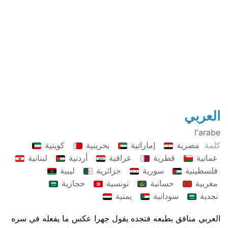
العربي
l'arabe
كلمة
مصرية
إماراتية
بحرينية
كويتية
عمانية
قطرية
عراقية
أردنية
لبنانية
فلسطينية
سورية
جزائرية
ليبية
مغربية
حسانية
تونسية
حجازية
نجدية
سودانية
يمنية
العربي منافق بطبعه فتجده يقول جهرا عكس ما يفعله في سره