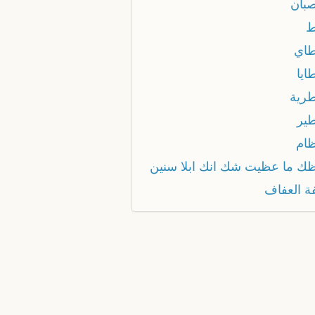
صبان
ط
طاي
ايا
طرية
طير
ظام
ظك ما عظيت شك انك ابلا سنين
فة العفاف