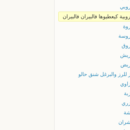
روبي
وبية كيعطيوها فالبيران فالبيران
روة
روسة
روق
ريش
ريض
 للرز والبرغل شنق حالو
زاوي
بة
زري
شة
شران