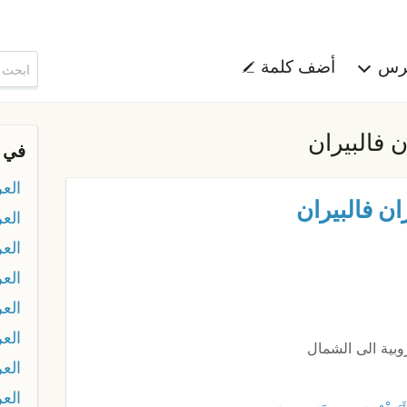
هرس
أضف كلمة
ن فالبيران
في 
العر
ان فالبيران
الع
العر
الع
الع
الع
وبية الى الشمال
العر
الع