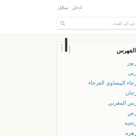
ادخل
سجّل
ا
إ
آ
الفهرس
بوز
ربي
جاء البيضاوي العرجاء
رجان
رس المغربي
رص
نجية
رهره