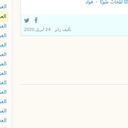
بَّا لْقْحَابْ صُوبَّا
قواد
الع
العر
الع
تأليف
زائر
24 أبريل 2020
الع
الع
الع
الع
العز
الع
العز
الع
الع
الع