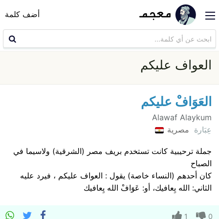
أضف كلمة
العواف عليكم
العَوَافْ عليكم
Alawaf Alaykum
عِبَارة
مصرية
جملة ترحيبية كانت تستخدم بريف مصر (الشرقية) ولاسيما في
الصباح
كان أحدهم (النساء خاصة) يقول : العواف عليكم ، فيرد عليه
الثاني: الله يِعافيك، أو: عَوَافْ الله يِعافيك
1
0