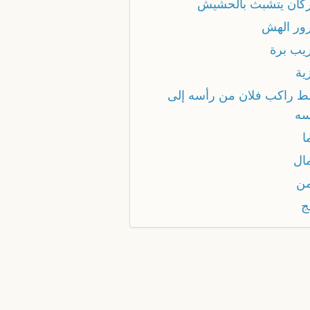
رگان يتشبث بالحشيش
رور الهش
ريب برة
ية
لط راكب فلان من رأسه إلى
ه
ا
مال
من
ج