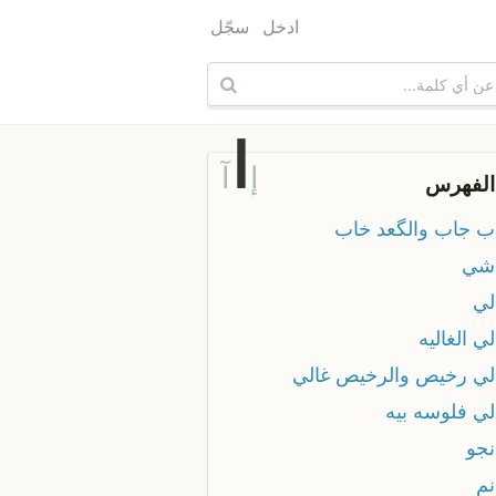
ادخل
سجّل
ا
إ
آ
الفهرس
اب جاب والگعد خاب
اشي
لي
لي الغاليه
الي رخيص والرخيص غالي
لي فلوسه بيه
نجو
نم