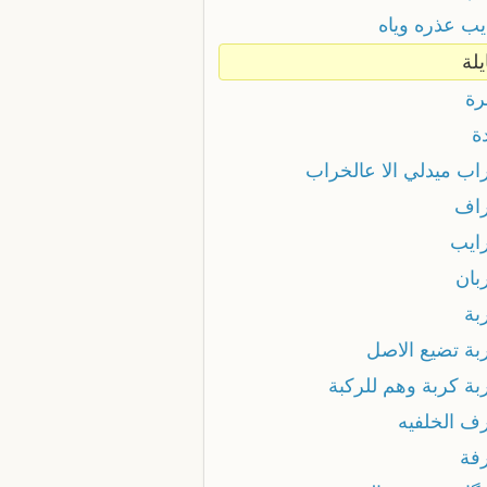
يب عذره وياه
يلة
رة
ة
راب ميدلي الا عالخراب
راف
رايب
بان
بة
ربة تضيع الاصل
بة كربة وهم للركبة
رف الخلفيه
رفة