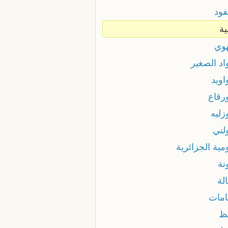
فود
ية
هوي
اد الصغير
اويد
رقاع
زليه
لني
مية الجزائرية
نة
الة
امات
يظ