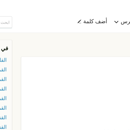
هرس
أضف كلمة
في 
الق
القم
الق
الق
القم
الق
القن
الق