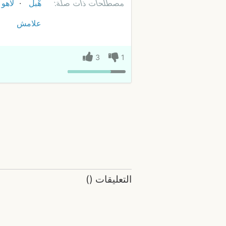
مصطلحات ذات صلة:
هْبل
لاهو 
علامش
3
1
التعليقات
(
)