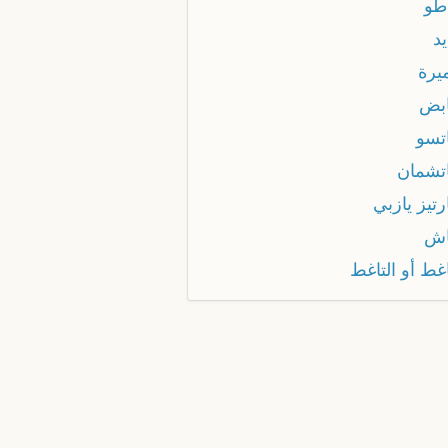
اطو
يد
يرة
ابض
اتسو
اتشمان
رتيز يازبي
اش
غط أو التاغط