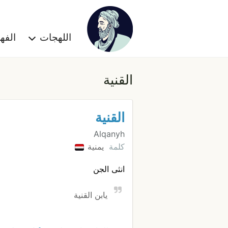
اللهجات
الف
القنية
القنية
Alqanyh
كلمة
يمنية
انثى الجن
يابن القنية