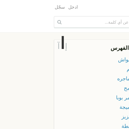
ادخل
سجّل
ا
إ
آ
الفهرس
لواش
ماجره
مح
ر بوبا
ميجة
زيز
نطة