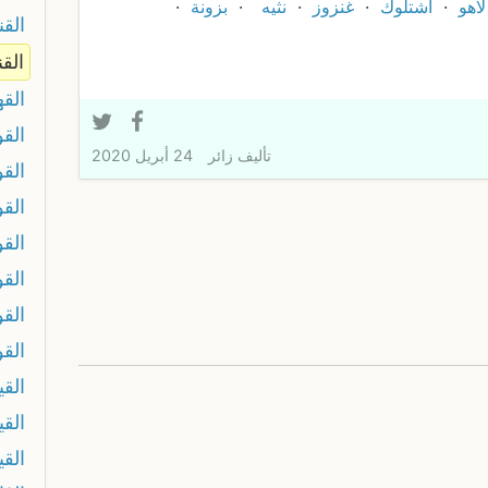
لاهو
اشتلوك
غنزوز
نثيه
بزونة
القن
القن
الق
القو
تأليف
زائر
24 أبريل 2020
القو
القو
القو
القو
القو
القو
القي
القي
الق