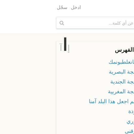
ادخل
سجّل
ا
إ
آ
الفهرس
انعلطبونمك
جة البصرية
جة الجندية
جة المغربية
م اجعل هذا البلد آمنا
ذة
وري
قنى