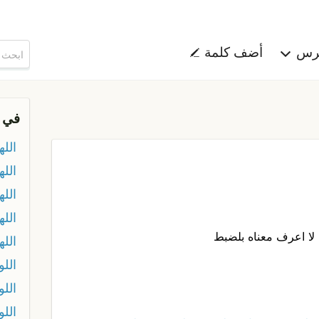
هرس
أضف كلمة
في 
الله
الله
الله
الله
 لا اعرف معناه بلضبط
الله
اللو
الل
اللو