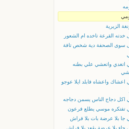
مه
ومي
نغة الزيرية
ى خدته القرعة تاخده ام الشعور
ى سوى الصحفة دية شخص تافة
ي اتغدي واتعشي علي بطنه
شي
ي اعشاك واعشاه فابلد ايلا عوجو
ي اكل دجاج الناس يسمن دجاجه
ي تفتكره موسي يطلع فرعون
ي جا بلا عرضة بات بلا فراش
 جاء بلا عرضة يڨعد بلا فراش