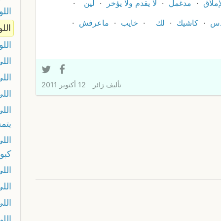
إملاق
مدغمل
لا يقدم ولا يؤخر
لين
اللو
دس
كاشيك
لك
خايب
ماعرفش
الل
اللو
الل
الل
تأليف
زائر
12 أكتوبر 2011
اللي
الل
يتم
الل
كبو
الل
الل
الل
اللي