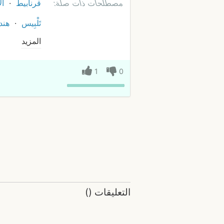
مصطلحات ذات صلة:
قرنابيط
ال
تَلْبِيس
هن
المزيد
1
0
التعليقات
(
)