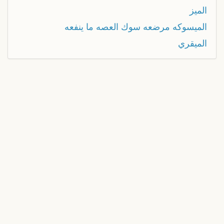
الميز
الميسوكه مرضعه سوك العصه ما ينفعه
الميقري