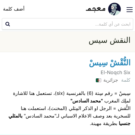
أضف كلمة
النقش سيس
النُّقْشْ سِيسْ
El-Noqch Six
كلمة
جزائرية
سِيسْ = رقم سِتة (6) بالفرنسية (six)، تستعمل هنا للاشارة
لملِك المغرب
"محمد السادس"
النُّقش = الرجل او الذكر المِثلي (المخنث)، استعملت هنا
للسخرية بعد وصف الاعلام الاسباني لـ"محمد السادس"
بالمثلي
جنسيا
بطريقة مهينة.