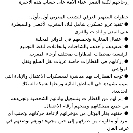
إرجاحهم لكفة النصر أعداء الأمة على حساب هذه الأخيرة
خطوات التطهير العرقي للشعب المغربي أول بأول :
● تنفيذ غزو عسكري شامل لبلاد المغرب الأقصى والسيطرة
على المدن والبلدات والقرى.
● اعتقال المغاربة وتجميعهم في الدوائر المحلية.
● تصفيدهم وأخذهم بالشاحنات والحافلات لنقط التجميع
الرئيسية بمحطات القطارات بمختلف أرجاء المغرب.
● إركابهم في القطارات خاصة عربات نقل السلع ونقل
المواشي.
● توجه القطارات بهم مباشرة لمعسكرات الاعتقال والإبادة التي
سيتم تشييدها في المناطق النائية وربطها بشبكة السكك
الحديدية.
● إنزالهم من القطارات وتسجيل بياناتهم الشخصية وتجريدهم
من جميع ممتلكاتهم ومنحهم أرقام الاعتقال.
● حقنهم بغاز البوتان من مؤخراتهم لإعاقة حركاتهم وتجنب أي
تمرد أو مقاومة من طرفهم إلى حين مجيء دورهم بوضعهم في
غرف الغاز.