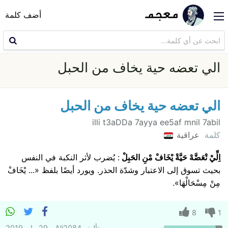
أضف كلمة
الي تعضه حية يخاف من الحبل
الي تعضه حية يخاف من الحبل
illi t3aDDa 7ayya ee5af mnil 7abil
كلمة
عراقية
اِلِّيْ تْعَضَّهْ حَيَّةْ يْخَافْ مْنِ الحَبِلْ
: يُضرب لأثر النكبة في النفس
بحيث تسوق إلى الاعتبار وشدّة الحذر. ويورد أيضًا بلفظ «... يْخَافْ
مِنْ مِسْحَالْهَا».
8
1
تأليف
Ali2084
29 مايو 2019