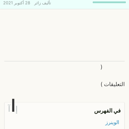
تأليف
زائر
28 أكتوبر 2021
(
التعليقات
)
ا
إ
آ
في الفهرس
الوينرز