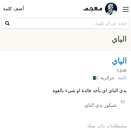
أضف كلمة
الپاي
الپاي
Lpai
كلمة
جزائرية
يدي الباي اي يأخد فائدة او شيء بالقوة
شيكور يدي الباي
مصطلحات ذات صلة: