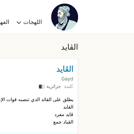
اللهجات
الف
الڨايد
الڨايد
Gayd
كلمة
جزائرية
يطلق على القائد الدي تنصبه قوات الإح
الڨايد
ڨايد مفرد
الڨياد جمع