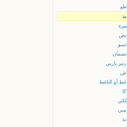
اطو
يد
يرة
ابض
اتسو
اتشمان
رتيز يازبي
اش
غط أو التاغط
كا
الكي
امبي
نة