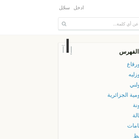
ادخل
سجّل
ا
إ
آ
الفهرس
رقاع
زليه
لني
مية الجزائرية
نة
الة
امات
يظ