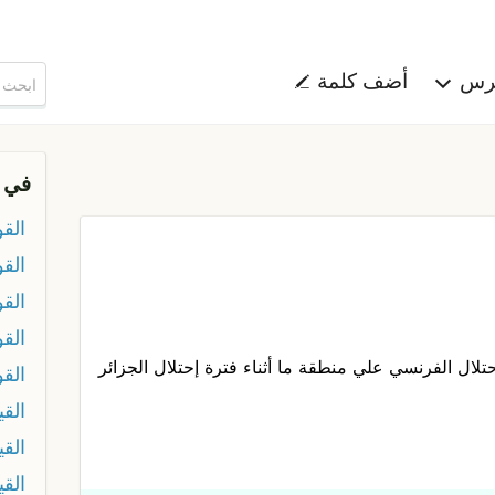
هرس
أضف كلمة
في 
القو
القو
القو
القو
تلال الفرنسي علي منطقة ما أثناء فترة إحتلال الجزائر
القو
القي
القي
الق