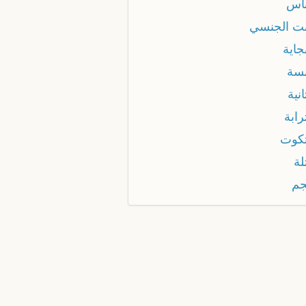
باس
بت الجنسي
جاية
بسة
انية
رابة
تكوت
لة
جم