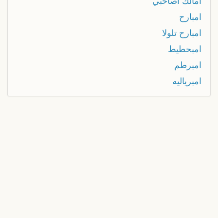
امالك اصاحبي
امبارح
امبارح تلولا
امبحطيط
امبرطم
امبرياليه