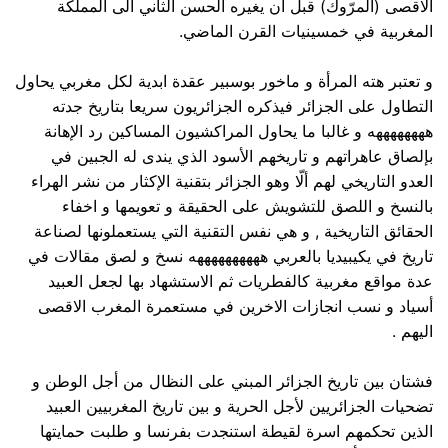
الاقصى (المرّوك) قبل ان يغيره الحسن الثاني الى المملكة
المغربية في خمسينيات القرن الماضي.
و تعتبر هته المرأة و ماخور بوسبير عقدة ابدية لكل مغربي يحاول
التطاول على الجزائر فيذكره الجزائريون سريعا بتاريخ جدته
ههههههههه و غالبا ما يحاول المراكشيون المساكين رد الإهانة
بإلصاق عاهراتهم و تاريخهم الأسود الذي يندى له الجبين في
العدو التاريخي لهم ألّا وهو الجزائر بتقنية الإكثار من نشر الهراء
بالنسخ و اللصق للتشويش على الحقيقة و تعويمها و اخفاء
الحقائق التاريخية , و هي نفس التقنية التي يستعملونها لصناعة
تاريخ في يكيبيديا بالعربي ههههههههههه نسخ و لصق مقالات في
عدة مواقع مغربية كالفطريات ثم الاستشهاد بها لجعل العبيد
أسياد و نسب انجازات الاخرين في مستعمرة المغرب الاقصى
اليهم .
فشتان بين تاريخ الجزائر المبني على النظال من أجل الوطن و
تضحيات الجزائريين لأجل الحرية و بين تاريخ المغربيين العبيد
الذين تحكمهم اسرة لقيطة استنجدت بفرنسا و طلبت حمايتها