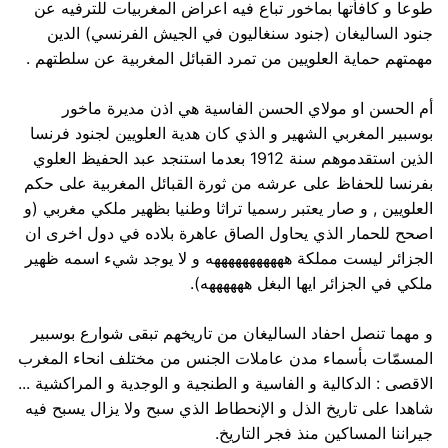
طوعا و كافأتها بماخور تباع فيه اعراض المغربيات للترفيه عن
جنود الساليغان (جنود سنغاليون في الجيش الفرنسي) الدين
مهمتهم حماية العلويين من تمرد القبائل المغربية عن سلطتهم .
أم الحسن او مولاي الحسن الفاسية هي اذن مديرة ماخور
بوسبير المغربي الشهير و الذي كان هدية العلويين لجنود فرنسا
الذين استقدموهم سنة 1912 بعدما استنجد عبد الحفيظ العلوي
بفرنسا للحفاظ على عرشه من ثورة القبائل المغربية على حكم
العلويين , و صار يعتبر رسميا تراثا وطنيا بظهير ملكي مغربي (و
اصحح للحمار الذي يحاول الصاق عاهرة بلاده في دول اخرى ان
الجزائر ليست مملكة هههههههههههه و لا يوجد شيء اسمه ظهير
ملكي في الجزائر ايها البغل ههههههه).
و مهما تنصل احفاد الساليغان من تاريخهم تبقى شوارع بوسبير
المسمّات بأسماء مدن عاملات الجنس من مختلف انحاء المغرب
الاقصى : الدكالية و الفاسية و الطنجية و الوجدية و المراكشية ...
شاهدا على تاريخ الذل و الإنحطاط الذي سبح ولا يزال يسبح فيه
جيراننا المساكين منذ فجر التاريخ.