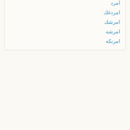
امرد
امردغك
امرشك
امرشه
امرنكه