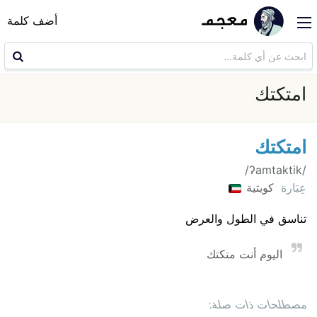
أضف كلمة
امتكتك
امتكتك
/ʔamtaktik/
عِبَارة
كويتية
تناسق في الطول والعرض
اليوم أنت متكتك
مصطلحات ذات صلة: