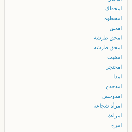
امحطك
امحطوه
امحق
امحق طرشة
امحق طرشه
امخبت
امخنجر
امدا
امدحدح
امدوحس
امرأة شجاعة
امراءة
امرج