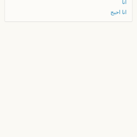
انا
انا احبج