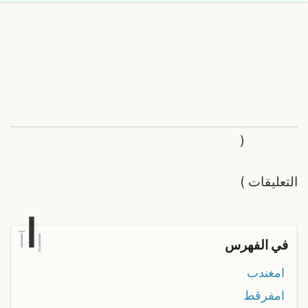
(
التعليقات
)
ا
إ
آ
في الفهرس
امغندب
امفرقط