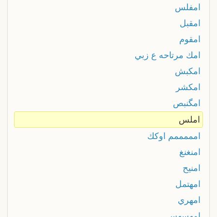
امفلس
امقبل
امقوم
امك مرتاحه ع زبي
امكبش
امکشر
امگنبص
املس
امممممم اوكك
امنغنغ
امنيح
امهتمل
امهري
امهسهس