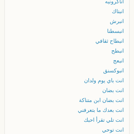
اناكرونيه
انبتاك
انبرش
انبسطنا
انبطاح ثقافي
انبطح
انبعج
انبوكسنق
انت باي يوم ولدان
انت بضان
انت بضان ابن متناكة
انت بعدك ما بتعرفني
انت تلي تقرأ احبك
انت توحي