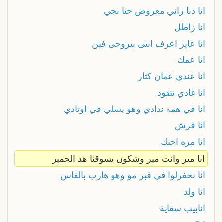
انا ذبا راني معروض حتا نجي
انا زاطل
انا عايز اعرف انتى بتروحى فين
انا عمك
انا عندي عمان كثار
انا غادي نتقود
انا في همه ندادي وهو يسلي في اوتادي
انا قرش
انا مره احبك
انا مير وانت مير وشكون يسوقنا هد الحمير
انا نحفرلوا في قبر مو وهو هارب بالفاس
انا ولد
انابيب سقاية