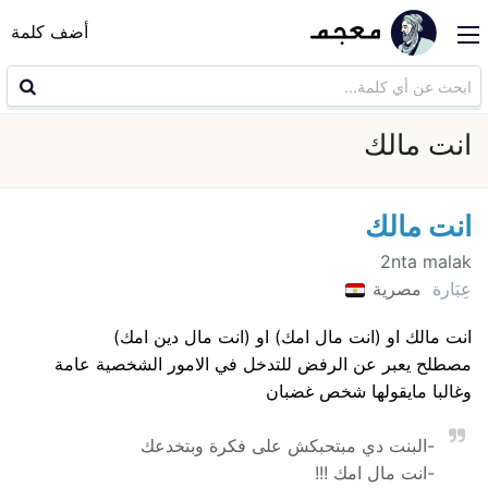
أضف كلمة
انت مالك
انت مالك
2nta malak
عِبَارة
مصرية
انت مالك او (انت مال امك) او (انت مال دين امك)
مصطلح يعبر عن الرفض للتدخل في الامور الشخصية عامة
وغالبا مايقولها شخص غضبان
-البنت دي مبتحبكش على فكرة وبتخدعك
-انت مال امك !!!