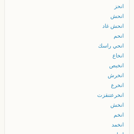
انحز
انحش
انحش غاد
انحم
انحي راسك
انخاع
انخبص
انخرش
انخرع
انخرعتنقزت
انخش
انخم
انخمد