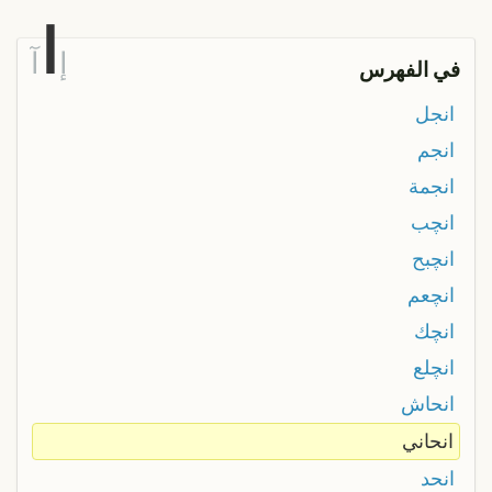
ا
إ
آ
في الفهرس
انجل
انجم
انجمة
انچب
انچبح
انچعم
انچك
انچلع
انحاش
انحاني
انحد