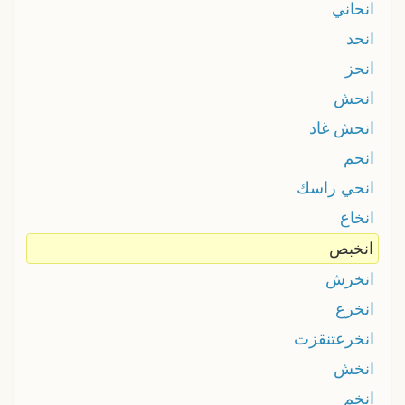
انحاني
انحد
انحز
انحش
انحش غاد
انحم
انحي راسك
انخاع
انخبص
انخرش
انخرع
انخرعتنقزت
انخش
انخم