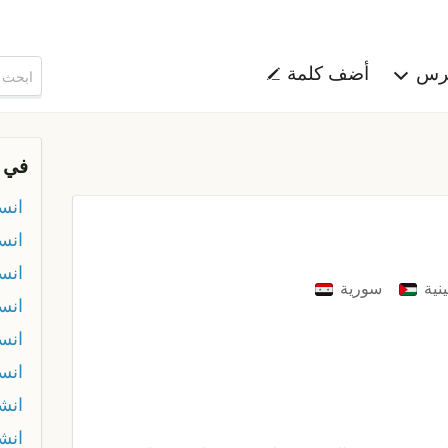
هرس
أضف كلمة
في 
انس
انس
انس
نية
سورية
انس
انس
انسي
انشا
انشا