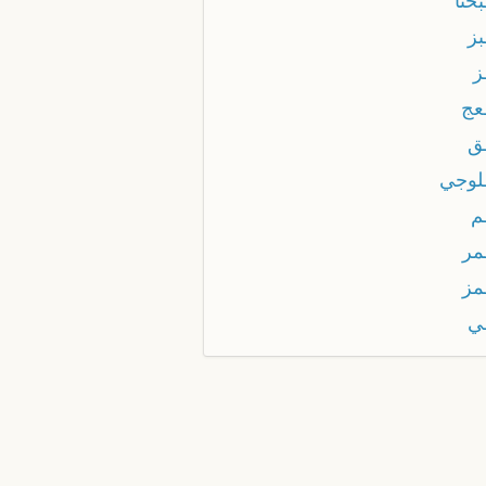
خنا
بز
ز
عج
ق
لوجي
م
مر
مز
ي