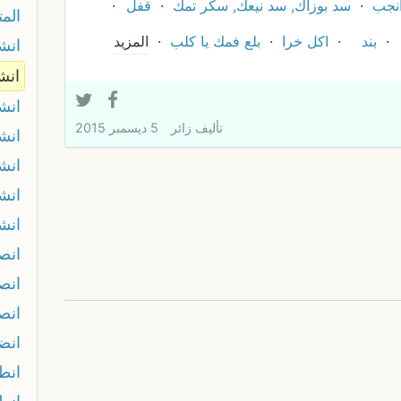
نجب
سد بوزاك, سد نيعك, سكر تمك
قفل
الم
بند
اكل خرا
بلع فمك يا كلب
المزيد
انش
انش
انش
تأليف
زائر
5 ديسمبر 2015
انش
ان
انش
انش
انص
انص
انص
انض
انط