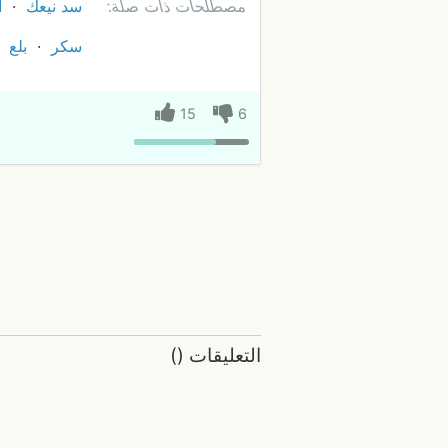
مصطلحات ذات صلة:
سد نيعك
ا
سكر
بلع
15
6
التعليقات
(
)