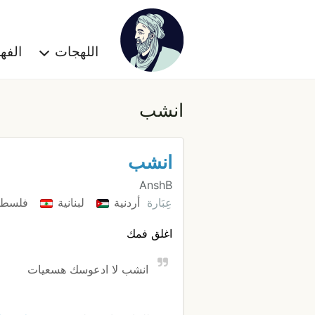
اللهجات
الف
انشب
انشب
AnshB
عِبَارة
أردنية
لبنانية
فلسطي
اغلق فمك
انشب لا ادعوسك هسعيات