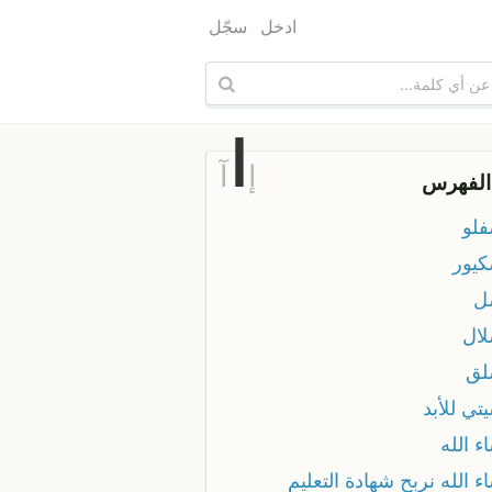
ادخل
سجّل
ا
إ
آ
الفهرس
فلو
كيور
ل
لال
لق
تي للأبد
ء الله
ء الله نربح شهادة التعليم