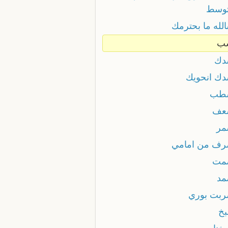
توسط
الله ما بحترمك
ب
دك
دك انحويك
شطب
عف
مر
رف من امامي
مت
مد
ربت بوري
بخ