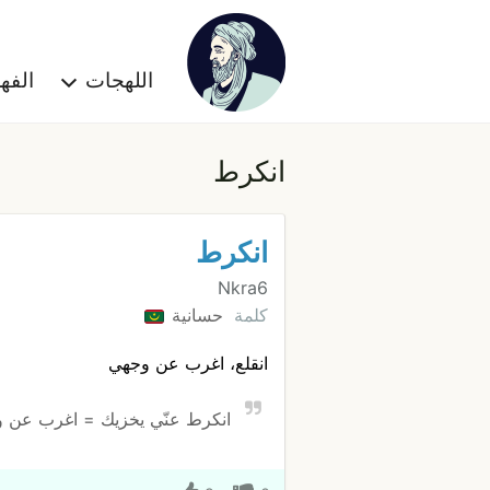
اللهجات
الف
انكرط
انكرط
Nkra6
كلمة
حسانية
انقلع، اغرب عن وجهي
انكرط عنّي يخزيك = اغرب عن و