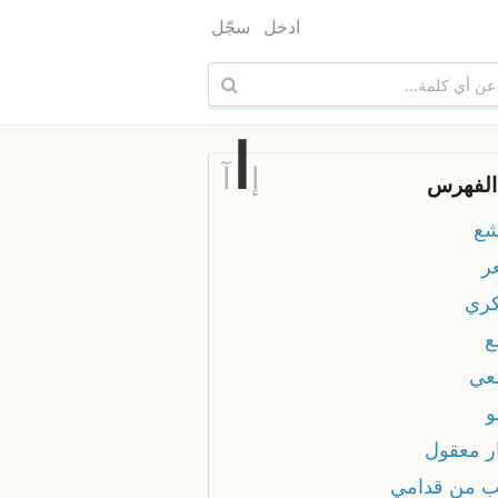
ادخل
سجّل
ا
إ
آ
الفهرس
شع
ر
كري
ع
لعي
و
ار معقول
ب من قدامي