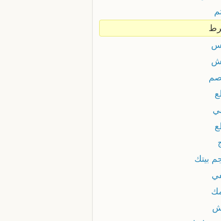
م
رط
س
ش
صم
ع
بي
ع
م بيتك
في
مك
ش