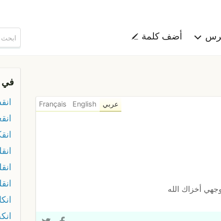
هرس
أضف كلمة
في 
انق
عربي
English
Français
انقع
انق
انقل
انق
انقل
جهي أخزاك الله
انك
انك