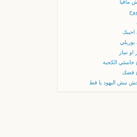
ش مافيا
ووج
 احببك
 بوريلي
ز او ننياز
 خامنئي الكحبة
ج قضك
جش نيش اليهود يا قط