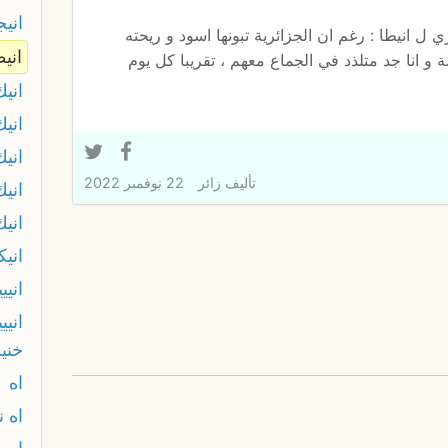
اني
انيطا : رغم ان الجزائرية تبونها اسود و ريحته
انيط
و انا جد متلذد في الجماع معهم ، تقريبا كل يوم
اني
اني
اني
تأليف
زائر
22 نوفمبر 2022
اني
اني
اني
انيي
اني
خنيث
اه
اه ن