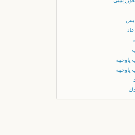
عوررنيييي
 بس
عاد
 ياوجهة
 ياوجهه
دك