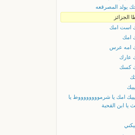
جك يولد المصرقعه
ا الجزائز
ك است امك
ك امك
ك امه عرس
ك عارك
ك كسك
كك
يييك
ييييك امك يا شرمووووووووط يا
 يا ابن القحبة
يكني