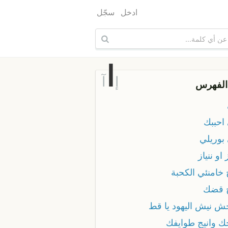
ادخل
سجّل
ا
إ
آ
الفهرس
 احببك
 بوريلي
ز او ننياز
 خامنئي الكحبة
ج قضك
جش نيش اليهود يا قط
جك وانيج طوايفك