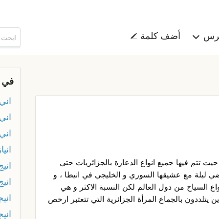
هرس
أضف كلمة
في 
اني
اني
اني
انيا
يت تتم فيها جميع انواع الدعارة بالجزائريات حتى
انيج
ضي ليلة مع عشيقها السوري و الخليجي في انيطا ، و
اني
 السياح من دول العالم لكن النسبة الاكثر و هي
اني
ن يتلددون بالجماع المرأة الجزائرية التي تتعتبر ارخص
اني