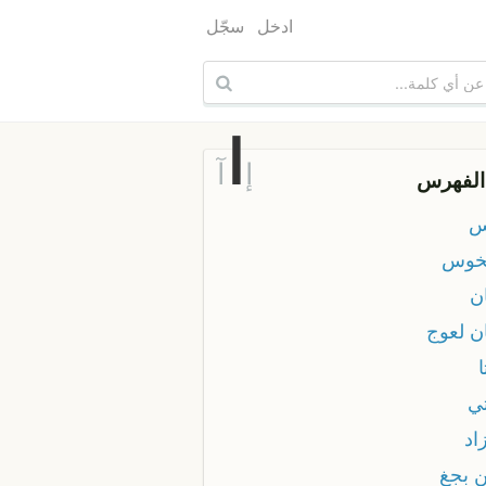
ادخل
سجّل
ا
إ
آ
الفهرس
س
نخوس
ن
ان لعوج
ا
تي
اد
ن بجغ