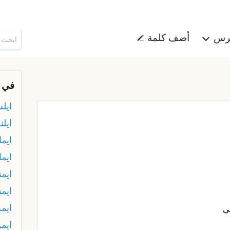
هرس
أضف كلمة
في 
ايل
ايل
ايما
ايم
ايمت
ايم
ايمز
ي
ايم