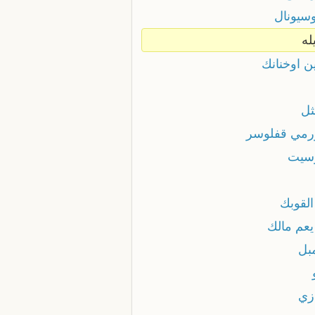
وسيونال
له
ن اوخنانك
ثل
ورمي قفلوسر
وسيت
القوبك
يعم مالك
مبل
ازي