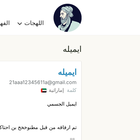
اللهجات
الف
ايميله
ايميله
21aaa12345611a@gmail.com
كلمة
إماراتية
ايميل الجسمي
تم ارفاقه من قبل مطنوخخخ بن احتاك