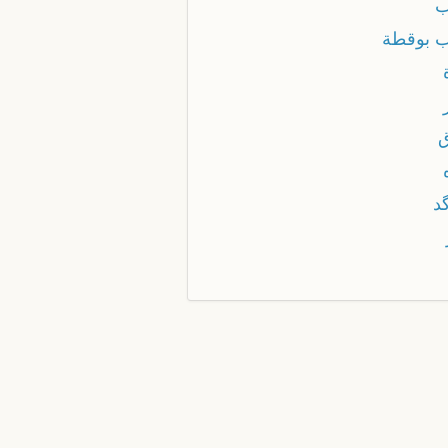
ب
ب بوقطة
ق
د