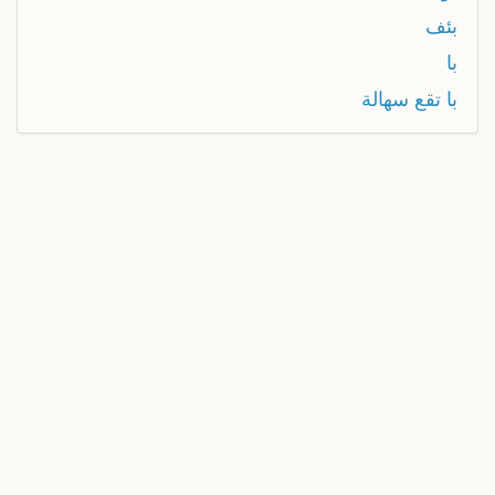
بئف
با
با تقع سهالة