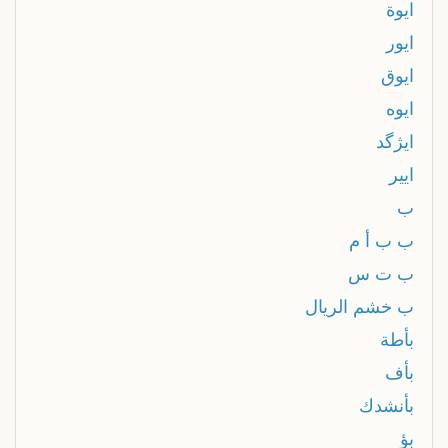
ايوة
ايور
ايوق
ايوه
ایژگد
اییر
ب
ب ب أ م
ب ت س
ب خشم الريال
بأطة
بأف
بأنشدك
بؤ