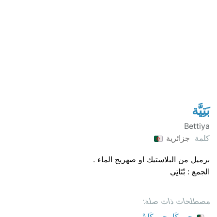
بَتِيَّة
Bettiya
كلمة
جزائرية
برميل من البلاستيك او صهريج الماء .
الجمع : بْتَاتِي
مصطلحات ذات صلة:
ڃِيرِيكَا، ڃِيرِيكَانْ