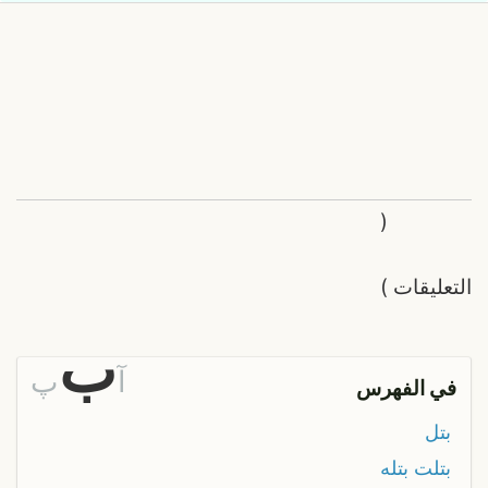
(
التعليقات
)
ب
آ
پ
في الفهرس
بتل
بتلت بتله