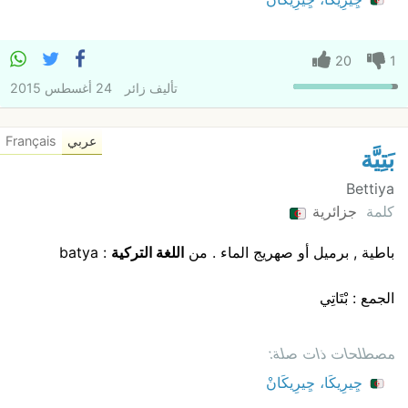
20
1
تأليف
زائر
24 أغسطس 2015
عربي
Français
بَتِيَّة
Bettiya
كلمة
جزائرية
باطية , برميل أو صهريج الماء . من
اللغة التركية
: batya
الجمع : بْتَاتِي
مصطلحات ذات صلة:
ڃِيرِيكَا، ڃِيرِيكَانْ