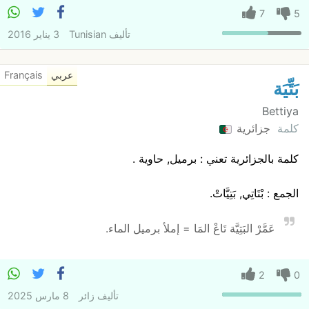
7
5
تأليف
Tunisian
3 يناير 2016
عربي
Français
بَتِّيَة
Bettiya
كلمة
جزائرية
كلمة بالجزائرية تعني : برميل, حاوية .
الجمع : بْتَاتِي, بَتِيَّاتْ.
عَمَّرْ البَتِيَّة تَاعْ المَا = إملأ برميل الماء.
2
0
تأليف
زائر
8 مارس 2025