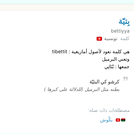
بِتيّة
bettiyya
كلمة
تونسية
هي كلمة تعود لأصول أمازيغية : tibettit
وتعني البرميل
جمعها : بْتَاتِي
كرشو كي البتيّة
بطنه مثل البرميل (للدلالة على كبرها )
مصطلحات ذات صلة:
بكّوش